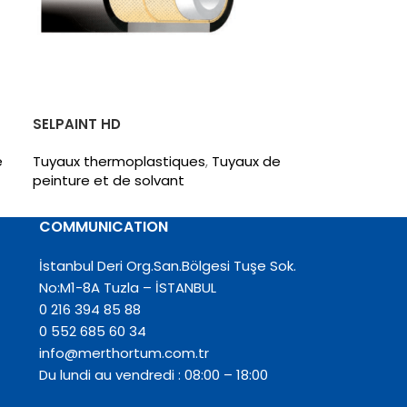
SELPAINT HD
SELPAINT HD 
e
Tuyaux thermoplastiques
,
Tuyaux de
Tuyaux therm
peinture et de solvant
peinture et de
COMMUNICATION
İstanbul Deri Org.San.Bölgesi Tuşe Sok.
No:M1-8A Tuzla – İSTANBUL
0 216 394 85 88
0 552 685 60 34
info@merthortum.com.tr
Du lundi au vendredi : 08:00 – 18:00