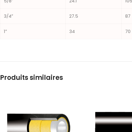
5/8″
24.1
10
3/4″
27.5
87
1″
34
70
Produits similaires