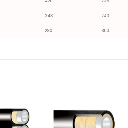
5
420
205
348
240
280
300