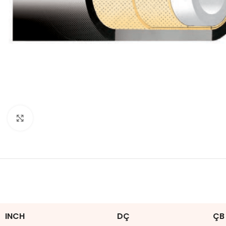
Click to enlarge
INCH
DÇ
ÇB