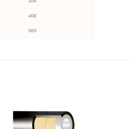
309
408
565