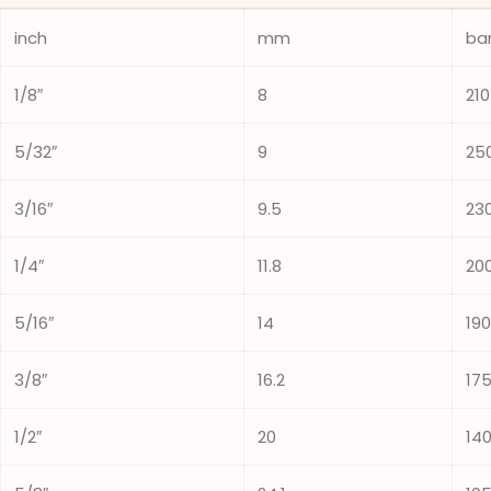
inch
mm
ba
1/8″
8
210
5/32″
9
25
3/16″
9.5
23
1/4″
11.8
20
5/16″
14
190
3/8″
16.2
17
1/2″
20
14