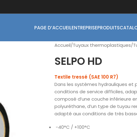
PAGE D’ACCUEIL
ENTREPRISE
PRODUITS
CATAL
Accueil
Tuyaux thermoplastiques
T
SELPO HD
Textile tressé (SAE 100 R7)
Dans les systèmes hydrauliques et p
conditions de service difficiles, ada
composé d’une couche inférieure en
polyuréthane, d’un type de tuyau r
adapté aux conditions de très bas
-40°C / +100°C