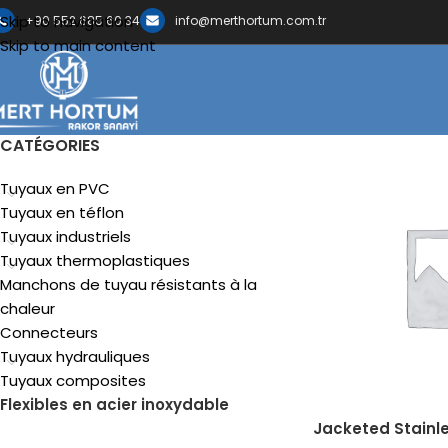
Skip to navigation
+90 552 685 60 34
info@merthortum.com.tr
Skip to main content
CATÉGORIES
Tuyaux en PVC
Tuyaux en téflon
Tuyaux industriels
Tuyaux thermoplastiques
Manchons de tuyau résistants à la
chaleur
Connecteurs
Tuyaux hydrauliques
Tuyaux composites
Flexibles en acier inoxydable
Jacketed Stainle