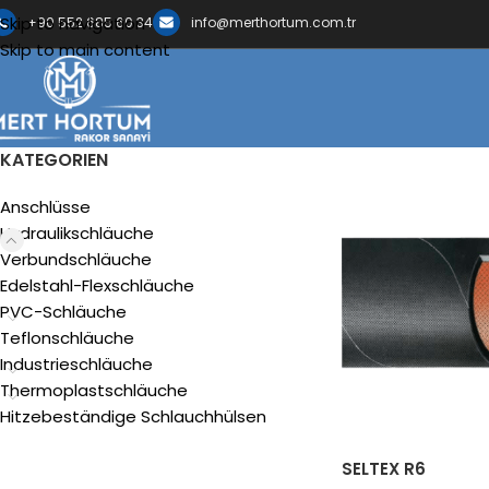
Skip to navigation
+90 552 685 60 34
info@merthortum.com.tr
Skip to main content
KATEGORIEN
Anschlüsse
Hydraulikschläuche
Verbundschläuche
Edelstahl-Flexschläuche
PVC-Schläuche
Teflonschläuche
Industrieschläuche
Thermoplastschläuche
Hitzebeständige Schlauchhülsen
SELTEX R6