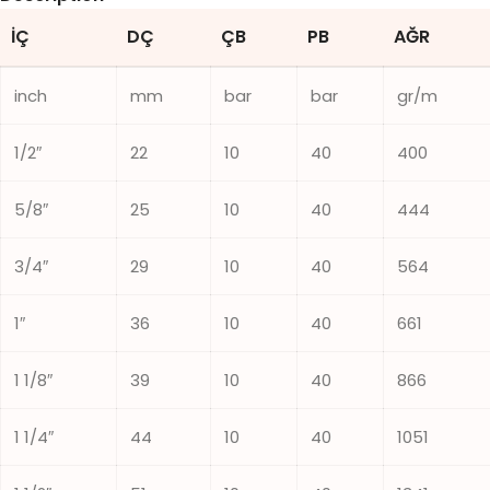
İÇ
DÇ
ÇB
PB
AĞR
inch
mm
bar
bar
gr/m
1/2″
22
10
40
400
5/8″
25
10
40
444
3/4″
29
10
40
564
1″
36
10
40
661
1 1/8″
39
10
40
866
1 1/4″
44
10
40
1051