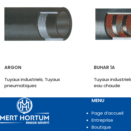
ARGON
BUHAR 1A
Tuyaux industriels
,
Tuyaux
Tuyaux industriel
pneumatiques
eau chaude
MENU
Page d’accueil
Entreprise
Boutique