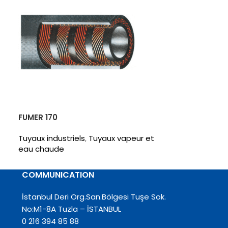
FUMER 170
JÜPITER
Tuyaux industriels
,
Tuyaux vapeur et
Tuyaux industr
eau chaude
pneumatique
COMMUNICATION
İstanbul Deri Org.San.Bölgesi Tuşe Sok.
No:M1-8A Tuzla – İSTANBUL
0 216 394 85 88