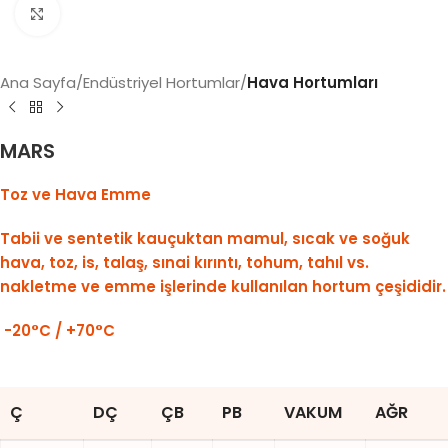
Click to enlarge
Ana Sayfa
Endüstriyel Hortumlar
Hava Hortumları
MARS
Toz ve Hava Emme
Tabii ve sentetik kauçuktan mamul, sıcak ve soğuk
hava, toz, is, talaş, sınai kırıntı, tohum, tahıl vs.
nakletme ve emme işlerinde kullanılan hortum çeşididir.
-20°C / +70°C
Ç
DÇ
ÇB
PB
VAKUM
AĞR