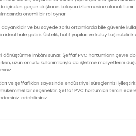
inde içinden geçen akışkanın kolayca izlenmesine olanak tanır. 
ılmasında önemli bir rol oynar.
a dayanıklıdır ve bu sayede zorlu ortamlarda bile güvenle kullan
n ideal hale getirir. Üstelik, hafif yapıları ve kolay taşınabilirl
i dönüştürme imkânı sunar. Şeffaf PVC hortumların çevre dost
ekerken, uzun ömürlü kullanımlarıyla da işletme maliyetlerini d
sınız.
arı ve şeffaflıkları sayesinde endüstriyel süreçlerinizi iyileşti
için mükemmel bir seçenektir. Şeffaf PVC hortumları tercih e
edersiniz. edebilirsiniz.