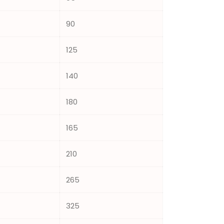
90
125
140
180
165
210
265
325