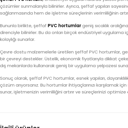
çözümler sunmalarıyla bilinirler. Ayrıca, şeffaf yapıları sayes
sağlanmasında hem de işletme süreçlerinin verimliliğinin artır
Bununla birlikte, şeffaf
PVC hortumlar
geniş sıcaklık aralığın
direnciyle bilinirler. Bu da onları birçok endüstriyel uygulama içi
kolaylığı sunarlar.
Çevre dostu malzemelerle üretilen şeffaf PVC hortumlar, ger
bir çevreyi destekler. Üstelik, ekonomik fiyatlarıyla dikkat ç
dış mekanlarda kullanarak geniş bir uygulama yelpazesi sunar
Sonuç olarak, şeffaf PVC hortumlar, esnek yapıları, dayanıklılıkl
çözüm arıyorsanız. Bu hortumlar ihtiyaçlarınızı karşılamak 
sunar, işletmenizin verimliliğini artırır ve süreçlerinizi optimize 