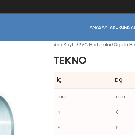
ANASAYFA
KURUMSA
Ana Sayfa
PVC Hortumlar
Örgülü Ho
TEKNO
İÇ
DÇ
mm
mm
4
8
5
9