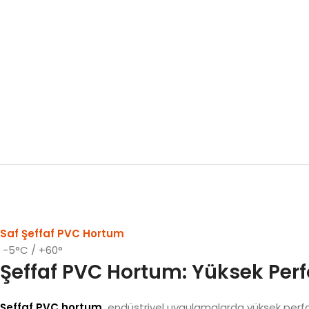
Saf Şeffaf PVC Hortum
-5°C / +60°
Şeffaf PVC Hortum: Yüksek Perf
Şeffaf PVC hortum
,
endüstriyel uygulamalarda yüksek performa