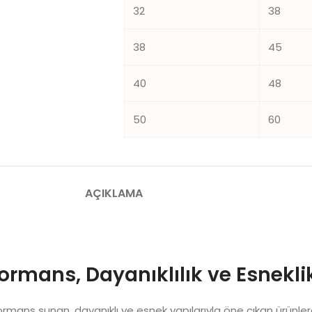
32
38
38
45
40
48
50
60
AÇIKLAMA
ormans, Dayanıklılık ve Esnekli
ns sunan, dayanıklı ve esnek yapılarıyla öne çıkan ürünlerdir. 