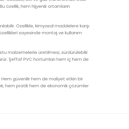
Bu özellik, hem hijyenik ortamların
ılabilir. Özellikle, kimyasal maddelere karşı
ik özellikleri sayesinde montaj ve kullanım
u malzemelerle üretilmesi, sürdürülebilir
üşürür. Şeffaf PVC hortumları hem iç hem de
rir. Hem güvenilir hem de maliyet etkin bir
derek, hem pratik hem de ekonomik çözümler