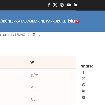
L
ÜRÜNLER
KATALOG
MAKINE PARKURU
İLETIŞIM
rtumlar
TEKNO
W
Share:
g/m
45
55