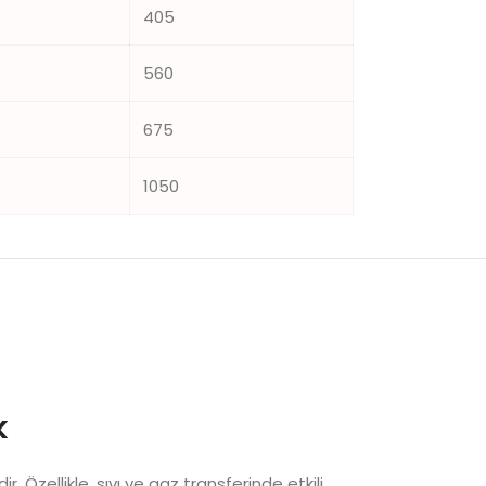
405
560
675
1050
k
Özellikle, sıvı ve gaz transferinde etkili