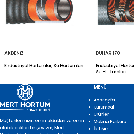
AKDENİZ
BUHAR 170
Endüstriyel Hortumlar
,
Su Hortumları
Endüstriyel Hortu
Su Hortumları
MENÜ
Anasayfa
Kurumsal
Ürünler
Müşterilerimizin emin oldukları ve emin
Makina Parkuru
olabilecekleri bir şey var; Mert
İletişim