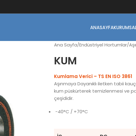
ANASAYFA
KURUMSA
Ana Sayfa
Endüstriyel Hortumlar
Aşı
KUM
Kumlama Verici – TS EN ISO 3861
Aşınmaya Dayanıklı iletken tabii kau
kum püskürterek temizlenmesi ve parl
çeşididir.
-40°C / +70°C