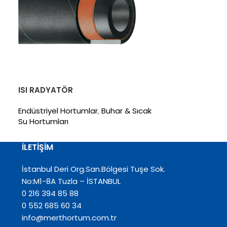
ISI RADYATÖR
LONG-KOMP 1
Endüstriyel Hortumlar
,
Buhar & Sıcak
Endüstriyel Ho
Su Hortumları
Hortumları
İLETİŞİM
İstanbul Deri Org.San.Bölgesi Tuşe Sok.
No:M1-8A Tuzla – İSTANBUL
0 216 394 85 88
0 552 685 60 34
info@merthortum.com.tr