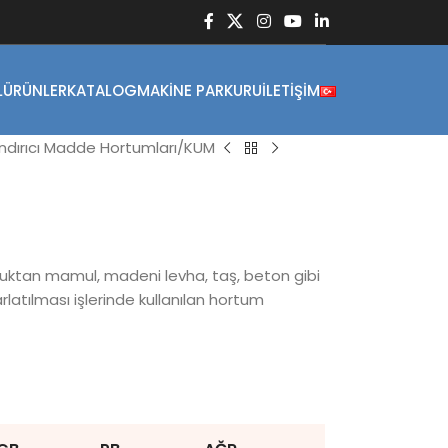
L
ÜRÜNLER
KATALOG
MAKINE PARKURU
İLETIŞIM
ndırıcı Madde Hortumları
KUM
çuktan mamul, madeni levha, taş, beton gibi
atılması işlerinde kullanılan hortum