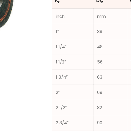
İÇ
DÇ
inch
mm
1″
39
1 1/4″
48
1 1/2″
56
1 3/4″
63
2″
69
2 1/2″
82
2 3/4″
90