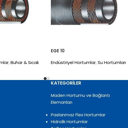
EGE 10
mlar
,
Buhar & Sıcak
Endüstriyel Hortumlar
,
Su Hortumları
KATEGORILER
Maden Hortumu ve Bağlantı
Elemanları
Paslanmaz Flex Hortumlar
Hidrolik Hortumlar