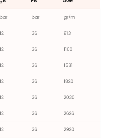
ÇB
PB
AĞR
bar
bar
gr/m
12
36
813
12
36
1160
12
36
1531
12
36
1820
12
36
2030
12
36
2626
12
36
2920