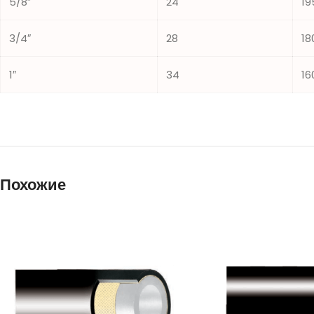
5/8″
24
19
3/4″
28
18
1″
34
16
Похожие