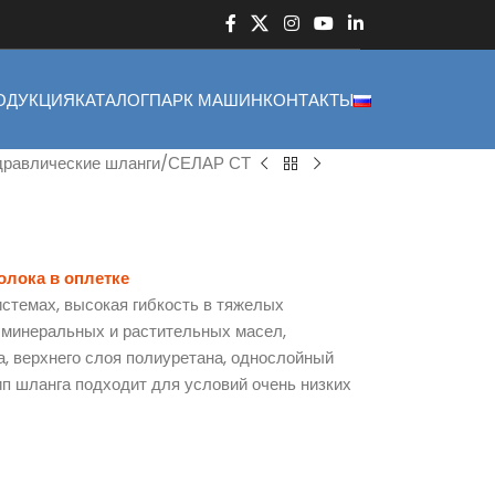
ОДУКЦИЯ
КАТАЛОГ
ПАРК МАШИН
КОНТАКТЫ
дравлические шланги
СЕЛАР СТ
олока в оплетке
истемах, высокая гибкость в тяжелых
 минеральных и растительных масел,
а, верхнего слоя полиуретана, однослойный
п шланга подходит для условий очень низких