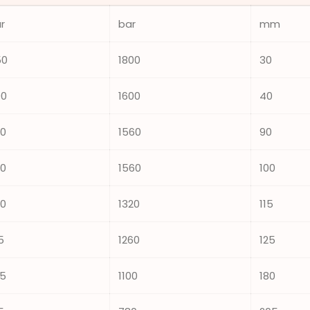
r
bar
mm
50
1800
30
00
1600
40
0
1560
90
0
1560
100
0
1320
115
5
1260
125
5
1100
180