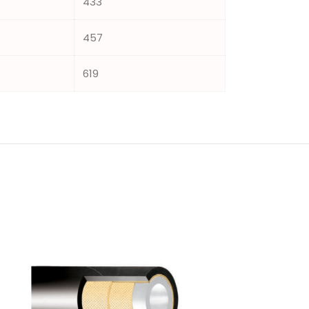
433
457
619