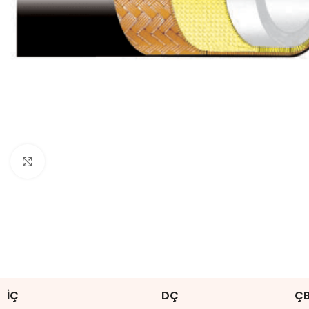
Click to enlarge
İÇ
DÇ
Ç