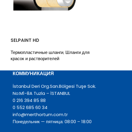
SELPAINT HD
SELPAINT HD 
Термопластичные шланги
,
Шланги для
Термопластичн
красок и растворителей
красок и раств
КОММУНИКАЦИЯ
İstanbul Deri Org.San.Bölgesi Tuşe Sok.
No:M1-8A Tuzla – İSTANBUL
0 216 394 85 88
0 552 685 60 34
info@merthortum.com.tr
Понедельник — пятница: 08:00 – 18:00