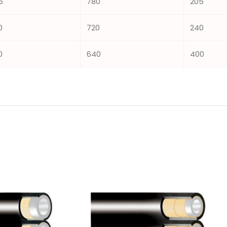
5
780
205
0
720
240
0
640
400