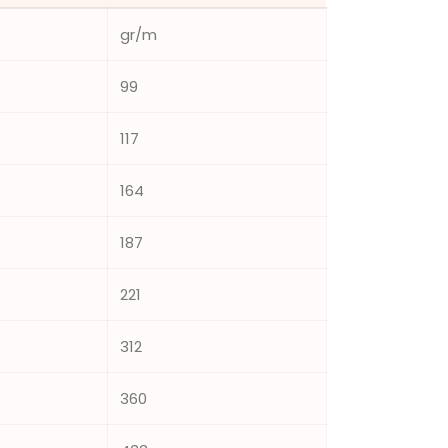
gr/m
99
117
164
187
221
312
360