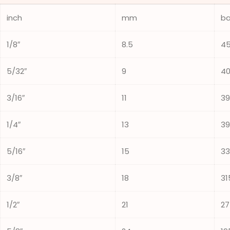
inch
mm
ba
1/8″
8.5
4
5/32″
9
4
3/16″
11
39
1/4″
13
39
5/16″
15
33
3/8″
18
31
1/2″
21
27