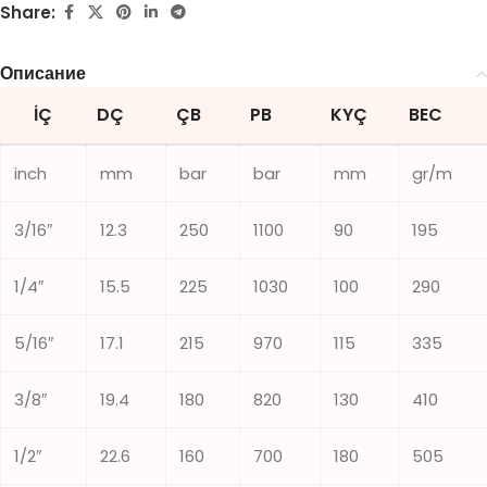
Share:
Описание
İÇ
DÇ
ÇB
PB
KYÇ
BEC
inch
mm
bar
bar
mm
gr/m
3/16″
12.3
250
1100
90
195
1/4″
15.5
225
1030
100
290
5/16″
17.1
215
970
115
335
3/8″
19.4
180
820
130
410
1/2″
22.6
160
700
180
505