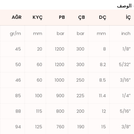
الوصف
AĞR
KYÇ
PB
ÇB
DÇ
İÇ
gr/m
mm
bar
bar
mm
inch
45
20
1200
300
8
1/8″
50
60
1200
300
8.2
5/32″
46
60
1000
250
8.5
3/16″
85
100
900
225
11.4
1/4″
88
115
800
200
12
5/16″
94
125
760
190
15
3/8″