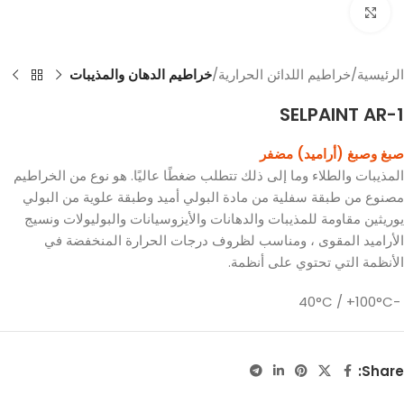
Click to enlarge
الرئيسية
خراطيم اللدائن الحرارية
خراطيم الدهان والمذيبات
SELPAINT AR-1
صبغ وصبغ (أراميد) مضفر
المذيبات والطلاء وما إلى ذلك تتطلب ضغطًا عاليًا. هو نوع من الخراطيم
مصنوع من طبقة سفلية من مادة البولي أميد وطبقة علوية من البولي
يوريثين مقاومة للمذيبات والدهانات والأيزوسيانات والبوليولات ونسيج
الأراميد المقوى ، ومناسب لظروف درجات الحرارة المنخفضة في
الأنظمة التي تحتوي على أنظمة.
-40°C / +100°C
Share: