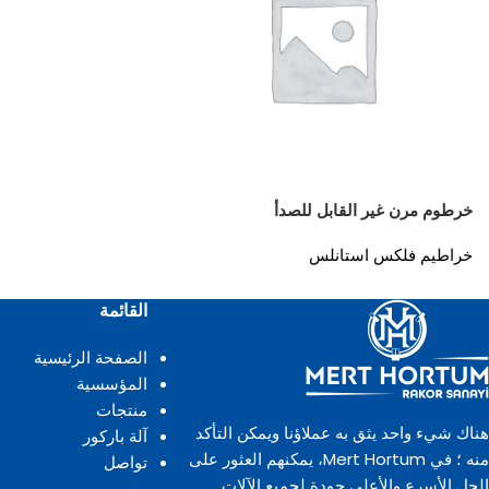
خرطوم مرن غير القابل للصدأ
خراطيم فلكس استانلس
القائمة
الصفحة الرئيسية
المؤسسية
منتجات
هناك شيء واحد يثق به عملاؤنا ويمكن التأكد
آلة باركور
منه ؛ في Mert Hortum، يمكنهم العثور على
تواصل
الحل الأسرع والأعلى جودة لجميع الآلات