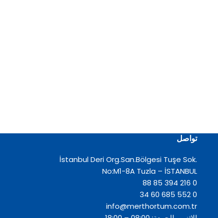
تواصل
İstanbul Deri Org.San.Bölgesi Tuşe Sok.
No:M1-8A Tuzla – İSTANBUL
0 216 394 85 88
0 552 685 60 34
info@merthortum.com.tr
الإثنين، الجمعة: 08:00 – 18:00