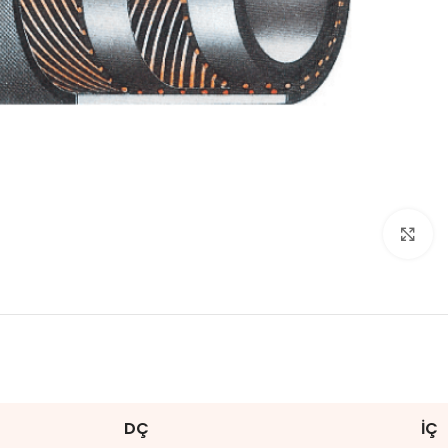
Click to enlarge
DÇ
İÇ