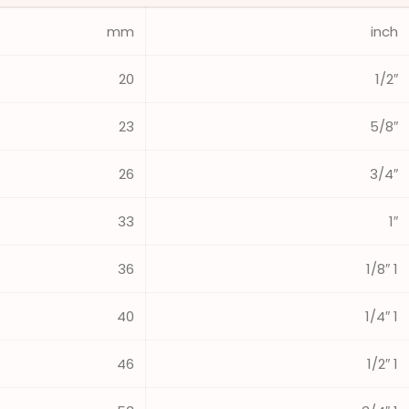
mm
inch
20
1/2″
23
5/8″
26
3/4″
33
1″
36
1 1/8″
40
1 1/4″
46
1 1/2″