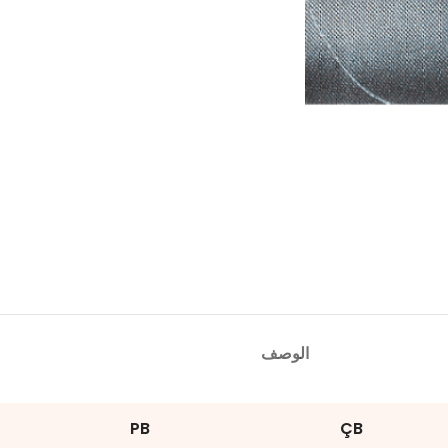
الوصف
PB
ÇB