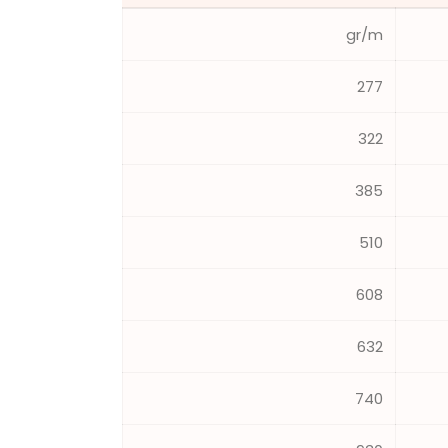
gr/m
277
322
385
510
608
632
740