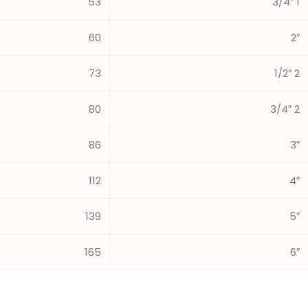
53
1 3/4″
60
2″
73
2 1/2″
80
2 3/4″
86
3″
112
4″
139
5″
165
6″